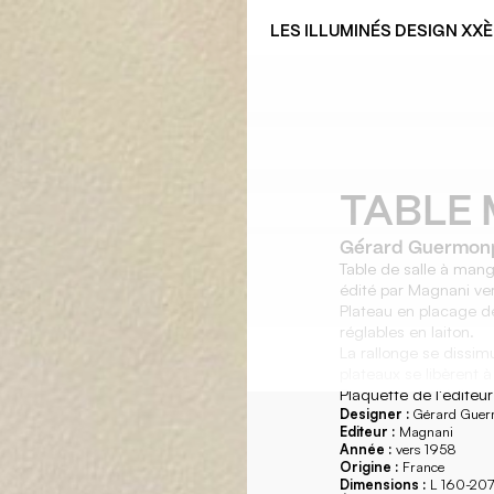
LES ILLUMINÉS DESIGN XX
TABLE
Gérard Guermon
Table de salle à ma
édité par Magnani ve
Plateau en placage de
réglables en laiton.
La rallonge se dissimu
plateaux se libèrent à 
Plaquette de l'éditeur
Designer :
Gérard Guer
Editeur :
Magnani
Année :
vers 1958
Origine :
France
Dimensions :
L 160-207