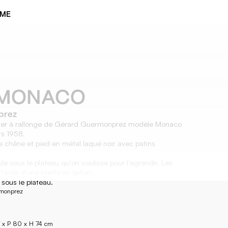
ÈME
 MONACO
prez
nger à rallonge de Gérard Guermonprez modèle Monaco
rs 1958.
 chêne et pied en métal laqué noir avec patins
le sous le plateau qu'on coulisse pour l'agrandir. Les
l'aide d'une tirette en laiton.
 sous le plateau.
monprez
 x P 80 x H 74 cm