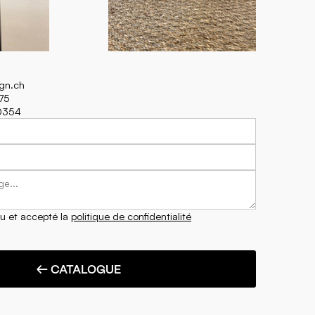
ign.ch
75
70354
lu et accepté la
politique de confidentialité
← CATALOGUE