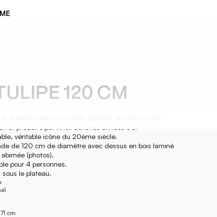
ÈME
TULIPE 120 CM
ter la table tulipe issue de la gamme du même nom
en et produite par Knoll dans les années 50.
ble, véritable icône du 20ème siècle.
 ronde de 120 cm de diamètre avec dessus en bois laminé
t abimée (photos).
ble pour 4 personnes.
 sous le plateau.
n
nal
 71 cm