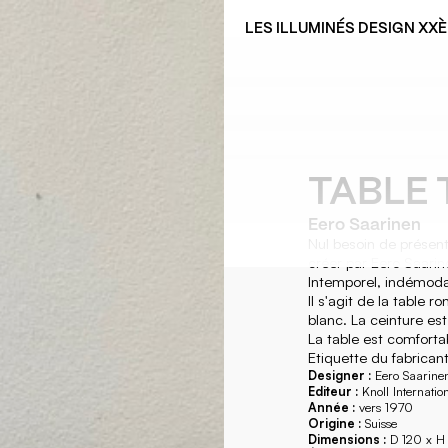
LES ILLUMINÉS DESIGN XX
TABLE 
Eero Saarinen
Nul besoin de présen
créer par Eero Saarin
Intemporel, indémoda
Il s'agit de la table
blanc. La ceinture es
La table est comforta
Etiquette du fabricant
Designer :
Eero Saarine
Editeur :
Knoll Internatio
Année :
vers 1970
Origine :
Suisse
Dimensions :
D 120 x H