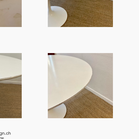
ign.ch
75