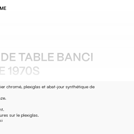
ÈME
DE TABLE BANCI
E 1970S
er chromé, plexiglas et abat-jour synthétique de
nze.
nt.
res sur le plexiglas.
ci