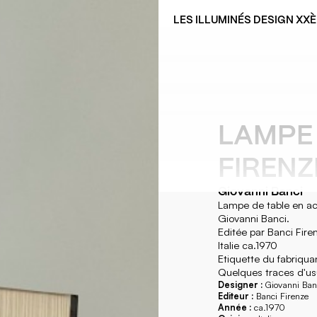
LES ILLUMINÉS DESIGN XX
LAMPE 
FIRENZ
Giovanni Banci
Lampe de table en aci
Giovanni Banci.
Editée par Banci Fire
Italie ca.1970
Etiquette du fabriqua
Quelques traces d'usu
Designer :
Giovanni Ban
Editeur :
Banci Firenze
Année :
ca.1970