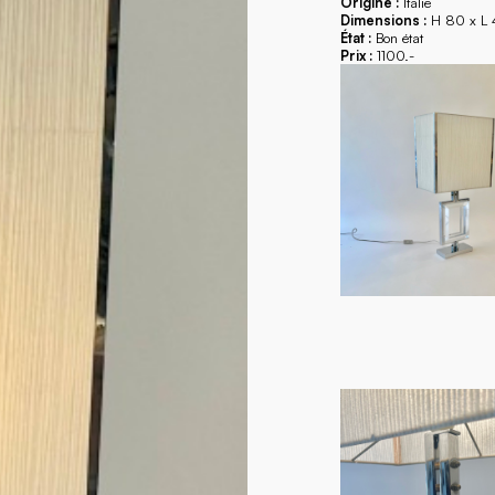
Origine :
Italie
Dimensions :
H 80 x L 
État :
Bon état
Prix :
1100.-