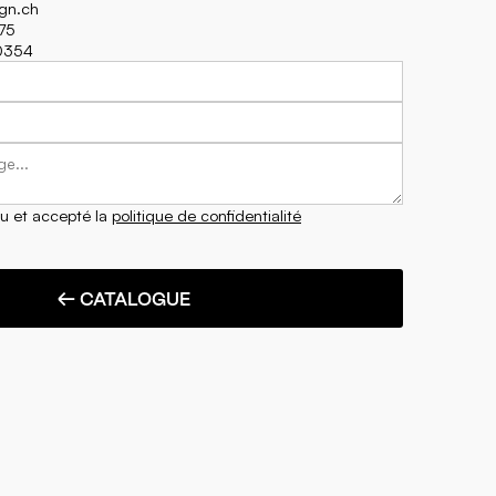
ign.ch
75
70354
lu et accepté la
politique de confidentialité
← CATALOGUE