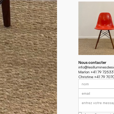
Nous contacter
info@lesilluminesdes
Marlon +41 79 72533
Christine +41 79 70