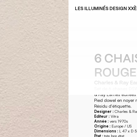
LES ILLUMINÉS DESIGN XX
6 CHAI
ROUGE
Charles & Ray E
Set de 6 chaises DSW 
& Ray Eames éditées 
Pied dowel en noyer m
Résidu d'étiquette.
Designer :
Charles & R
Editeur :
Vitra
Année :
vers 1970s
Origine :
Europe / US
Dimensions :
L 47 x D 
État :
très bon état