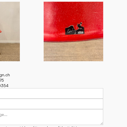
ign.ch
75
70354