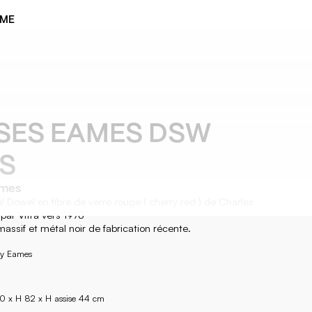
ÈME
SES EAMES DSW
S
ames
Dowel en fibre de verre rouge ( cherry red ) de Charles
par Vitra vers 1978
assif et métal noir de fabrication récente.
ay Eames
50 x H 82 x H assise 44 cm