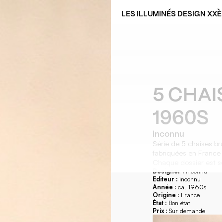
LES ILLUMINÉS DESIGN XX
5 CHAI
1960S
inconnu
Série de 5 chaises bru
fabriquées en France
Chaque dossier est s
Designer :
inconnu
Editeur :
inconnu
Année :
ca. 1960s
Origine :
France
État :
Bon état
Prix :
Sur demande