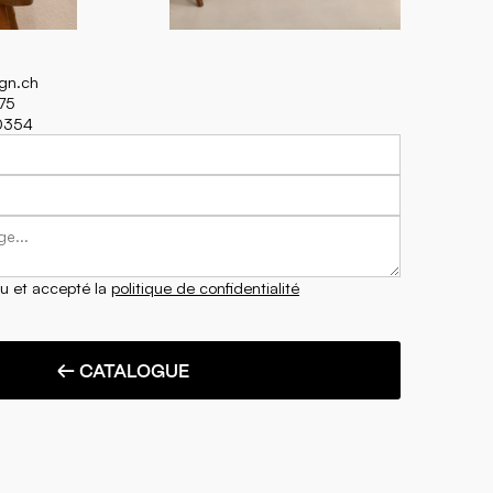
ign.ch
75
70354
lu et accepté la
politique de confidentialité
← CATALOGUE