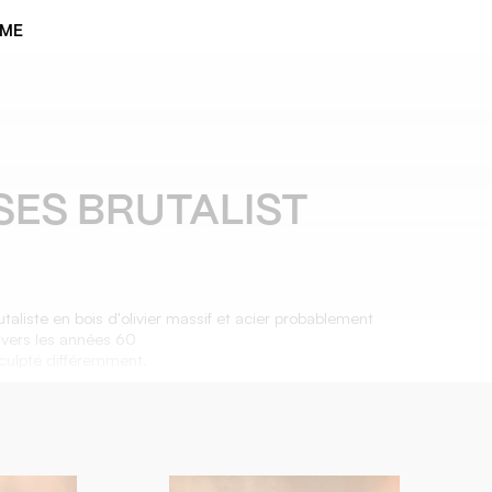
ÈME
SES BRUTALIST
taliste en bois d'olivier massif et acier probablement
 vers les années 60
culpté différemment.